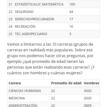
21
ESTADÍSTICA/LIC MATEMÁTICA
109
22
SEGURIDAD
44
23
DERECHO/PROCURADOR
17
24
RECREACIÓN
10
25
TEC AGROPECUARIO
3
Vamos a limitarnos a las 10 carreras (grupos de
carreras en realidad) más populares. Sobre ese
grupo nos podemos hacer otras preguntas, por
ejemplo ¿qué promedio de edad tienen las
personas que están realizando esas carreras? ¿Y
cuántos son hombres y cuántas mujeres?
Carrera
Promedio de edad
Hombres
Mu
CIENCIAS HUMANAS
22
3420
70
MEDICINA
22
2020
75
ADMINISTRACIÓN
22
3009
40