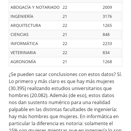
ABOGACÍA Y NOTARIADO
22
2009
45
INGENIERÍA
21
3176
13
ARQUITECTURA
22
1265
19
CIENCIAS
21
848
18
INFORMÁTICA
22
2233
40
VETERINARIA
22
834
11
AGRONOMÍA
21
1268
45
¿Se pueden sacar conclusiones con estos datos? Sí.
Lo primero y más claro es que hay más mujeres
(30.395) realizando estudios universitarios que
hombres (20.082). Además (de eso), estos datos
nos dan sustento numérico para una realidad
palpable en las distintas facultades de ingeniería:
hay más hombres que mujeres. En informática en
particular la diferencia es notoria: solamente el
15% son mujeres mientras que en ingeniería lo son