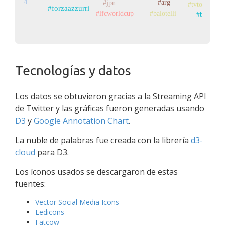
dial2014
#arg
#jpn
#tvtokyo
#forzaazzurri
#lfcworldcup
#balotelli
#bra
Tecnologías y datos
Los datos se obtuvieron gracias a la Streaming API
de Twitter y las gráficas fueron generadas usando
D3
y
Google Annotation Chart
.
La nuble de palabras fue creada con la librería
d3-
cloud
para D3.
Los íconos usados se descargaron de estas
fuentes:
Vector Social Media Icons
Ledicons
Fatcow