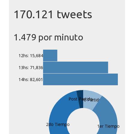
170.121 tweets
1.479 por minuto
12hs: 15,684
13hs: 71,836
14hs: 82,601
Post Partido
Pre Partido
2do Tiempo
1er Tiempo