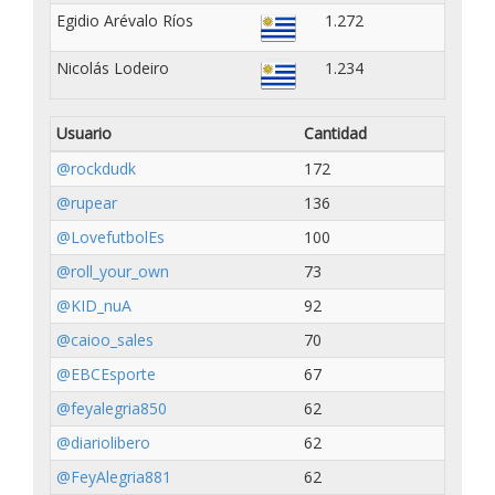
Egidio Arévalo Ríos
1.272
Nicolás Lodeiro
1.234
Usuario
Cantidad
@rockdudk
172
@rupear
136
@LovefutbolEs
100
@roll_your_own
73
@KID_nuA
92
@caioo_sales
70
@EBCEsporte
67
@feyalegria850
62
@diariolibero
62
@FeyAlegria881
62