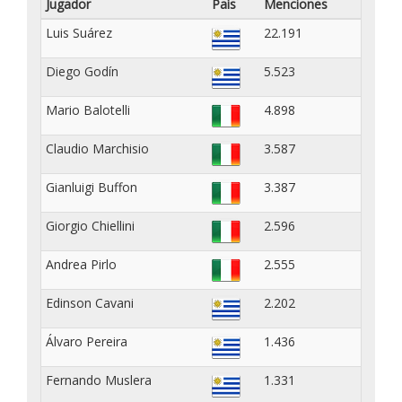
Jugador
País
Menciones
Parolo x
Balotelli
Luis Suárez
22.191
(ITA)
Inicio
D
del
Diego Godín
5.523
segundo
tiempo
Mario Balotelli
4.898
Fin del
C
primer
tiempo
Claudio Marchisio
3.587
22':
B
Amarilla
para
Gianluigi Buffon
3.387
Balotelli
(ITA)
Inicio
A
Giorgio Chiellini
2.596
del
partido
Andrea Pirlo
2.555
Edinson Cavani
2.202
Álvaro Pereira
1.436
Fernando Muslera
1.331